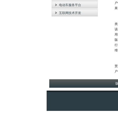
户
电动车服务平台
果
互联网技术开发
成
类
该
用
版
行
维
成
贯
户
版