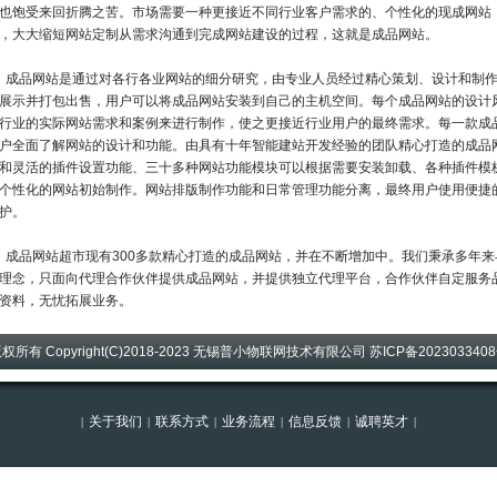
也饱受来回折腾之苦。市场需要一种更接近不同行业客户需求的、个性化的现成网站
，大大缩短网站定制从需求沟通到完成网站建设的过程，这就是成品网站。
品网站是通过对各行各业网站的细分研究，由专业人员经过精心策划、设计和制作
展示并打包出售，用户可以将成品网站安装到自己的主机空间。每个成品网站的设计
行业的实际网站需求和案例来进行制作，使之更接近行业用户的最终需求。每一款成
户全面了解网站的设计和功能。由具有十年智能建站开发经验的团队精心打造的成品
和灵活的插件设置功能、三十多种网站功能模块可以根据需要安装卸载、各种插件模
个性化的网站初始制作。网站排版制作功能和日常管理功能分离，最终用户使用便捷
护。
品网站超市现有300多款精心打造的成品网站，并在不断增加中。我们秉承多年来
理念，只面向代理合作伙伴提供成品网站，并提供独立代理平台，合作伙伴自定服务
资料，无忧拓展业务。
权所有 Copyright(C)2018-2023 无锡普小物联网技术有限公司
苏ICP备202303340
关于我们
联系方式
业务流程
信息反馈
诚聘英才
|
|
|
|
|
|